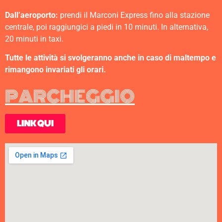
Dall’aeroporto:
prendi il Marconi Express fino alla stazione
centrale, poi raggiungici a piedi in 10 minuti. In alternativa,
20 minuti in taxi.
Tutte le attività si svolgeranno anche in caso di maltempo e
rimangono invariati gli orari.
PARCHEGGIO
LINK QUI