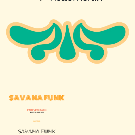
𝕊𝔸𝕍𝔸ℕ𝔸 𝔽𝕌ℕ𝕂