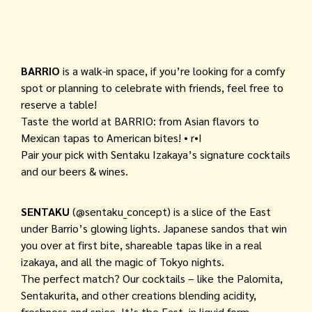
BARRIO
is a walk-in space, if you’re looking for a comfy
spot or planning to celebrate with friends, feel free to
reserve a table!
Taste the world at BARRIO: from Asian flavors to
Mexican tapas to American bites! • r•I
Pair your pick with Sentaku Izakaya’s signature cocktails
and our beers & wines.
SENTAKU
(@sentaku_concept) is a slice of the East
under Barrio’s glowing lights. Japanese sandos that win
you over at first bite, shareable tapas like in a real
izakaya, and all the magic of Tokyo nights.
The perfect match? Our cocktails – like the Palomita,
Sentakurita, and other creations blending acidity,
freshness and spice. It’s the East, in liquid form.